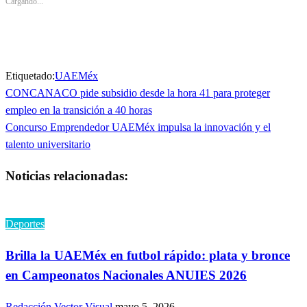
en
en
Cargando...
una
una
ventana
ventana
nueva)
nueva)
Etiquetado:
UAEMéx
Entrada
CONCANACO pide subsidio desde la hora 41 para proteger
Navegación
anterior
empleo en la transición a 40 horas
de
Entrada
Concurso Emprendedor UAEMéx impulsa la innovación y el
siguiente
talento universitario
entradas
Noticias relacionadas:
Deportes
Brilla la UAEMéx en futbol rápido: plata y bronce
en Campeonatos Nacionales ANUIES 2026
Redacción Vector Visual
mayo 5, 2026