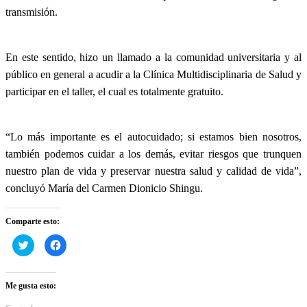
transmisión.
En este sentido, hizo un llamado a la comunidad universitaria y al
público en general a acudir a la Clínica Multidisciplinaria de Salud y
participar en el taller, el cual es totalmente gratuito.
“Lo más importante es el autocuidado; si estamos bien nosotros,
también podemos cuidar a los demás, evitar riesgos que trunquen
nuestro plan de vida y preservar nuestra salud y calidad de vida”,
concluyó María del Carmen Dionicio Shingu.
Comparte esto:
Haz
Haz
clic
clic
para
para
compartir
compartir
en
en
Twitter
Facebook
Me gusta esto:
(Se
(Se
abre
abre