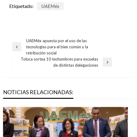
Etiquetado:
UAEMéx
Navegación
UAEMéx apuesta por el uso de las
tecnologías para el bien común y la
de
Entrada
retribución social
anterior
entradas
Toluca sortea 10 techumbres para escuelas
Entrada
de distintas delegaciones
siguiente
NOTICIAS RELACIONADAS: