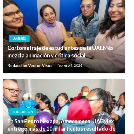
UAEMÉX
Cortometraje de estudiantes de la UAEMéx
mezcla animación y crítica social
Redacción Vector Visual
febrero 9, 2026
EDUCACIÓN
En San Pedro Nexapa, Amecameca, UAEMéx
entregó más de 10 mil artículos resultado de