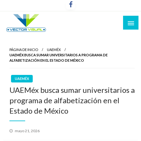
Noticias y Producción Audiovisual
Vector Visual
PÁGINA DE INICIO
UAEMÉX
UAEMÉX BUSCA SUMAR UNIVERSITARIOS A PROGRAMA DE
ALFABETIZACIÓN EN EL ESTADO DE MÉXICO
UAEMÉX
UAEMéx busca sumar universitarios a
programa de alfabetización en el
Estado de México
Publicado
mayo 21, 2026
el