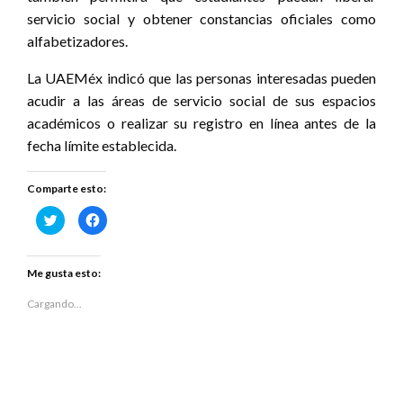
servicio social y obtener constancias oficiales como
alfabetizadores.
La UAEMéx indicó que las personas interesadas pueden
acudir a las áreas de servicio social de sus espacios
académicos o realizar su registro en línea antes de la
fecha límite establecida.
Comparte esto:
Haz
Haz
clic
clic
para
para
compartir
compartir
en
en
Twitter
Facebook
Me gusta esto:
(Se
(Se
abre
abre
en
en
Cargando...
una
una
ventana
ventana
nueva)
nueva)