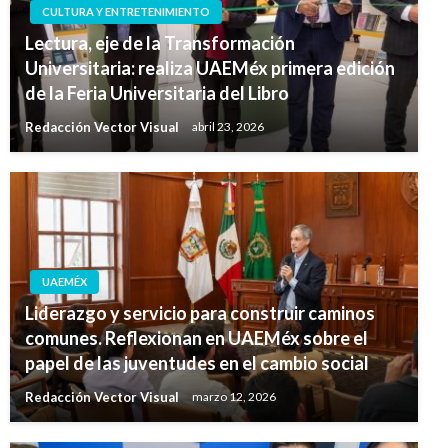
CULTURA Y ENTRETENIMIENTO
Lectura, eje de la Transformación
Universitaria: realiza UAEMéx primera edición
de la Feria Universitaria del Libro
Redacción Vector Visual
abril 23, 2026
UAEMÉX
Liderazgo y servicio para construir caminos
comunes. Reflexionan en UAEMéx sobre el
papel de las juventudes en el cambio social
Redacción Vector Visual
marzo 12, 2026