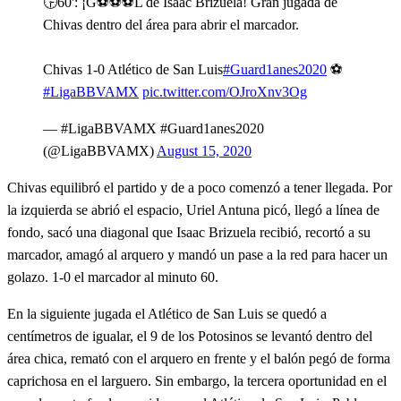
🕞60': ¡G⚽⚽⚽L de Isaác Brizuela! Gran jugada de
Chivas dentro del área para abrir el marcador.
Chivas 1-0 Atlético de San Luis
#Guard1anes2020
⚽
#LigaBBVAMX
pic.twitter.com/OJroXnv3Og
— #LigaBBVAMX #Guard1anes2020
(@LigaBBVAMX)
August 15, 2020
Chivas equilibró el partido y de a poco comenzó a tener llegada. Por
la izquierda se abrió el espacio, Uriel Antuna picó, llegó a línea de
fondo, sacó una diagonal que Isaac Brizuela recibió, recortó a su
marcador, amagó al arquero y mandó un pase a la red para hacer un
golazo. 1-0 el marcador al minuto 60.
En la siguiente jugada el Atlético de San Luis se quedó a
centímetros de igualar, el 9 de los Potosinos se levantó dentro del
área chica, remató con el arquero en frente y el balón pegó de forma
caprichosa en el larguero. Sin embargo, la tercera oportunidad en el