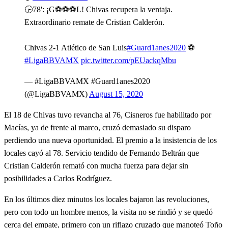
🕞78': ¡G⚽⚽⚽L! Chivas recupera la ventaja.
Extraordinario remate de Cristian Calderón.
Chivas 2-1 Atlético de San Luis
#Guard1anes2020
⚽
#LigaBBVAMX
pic.twitter.com/pEUackqMbu
— #LigaBBVAMX #Guard1anes2020
(@LigaBBVAMX)
August 15, 2020
El 18 de Chivas tuvo revancha al 76, Cisneros fue habilitado por
Macías, ya de frente al marco, cruzó demasiado su disparo
perdiendo una nueva oportunidad. El premio a la insistencia de los
locales cayó al 78. Servicio tendido de Fernando Beltrán que
Cristian Calderón remató con mucha fuerza para dejar sin
posibilidades a Carlos Rodríguez.
En los últimos diez minutos los locales bajaron las revoluciones,
pero con todo un hombre menos, la visita no se rindió y se quedó
cerca del empate, primero con un riflazo cruzado que manoteó Toño