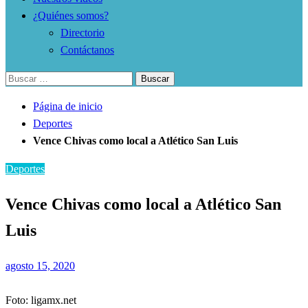
¿Quiénes somos?
Directorio
Contáctanos
Buscar:
Página de inicio
Deportes
Vence Chivas como local a Atlético San Luis
Deportes
Vence Chivas como local a Atlético San
Luis
Publicado
agosto 15, 2020
el
Foto: ligamx.net