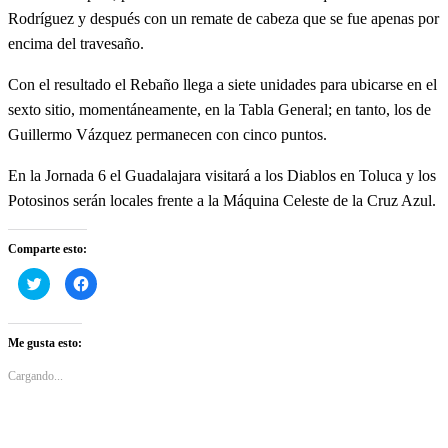
Rodríguez y después con un remate de cabeza que se fue apenas por
encima del travesaño.
Con el resultado el Rebaño llega a siete unidades para ubicarse en el
sexto sitio, momentáneamente, en la Tabla General; en tanto, los de
Guillermo Vázquez permanecen con cinco puntos.
En la Jornada 6 el Guadalajara visitará a los Diablos en Toluca y los
Potosinos serán locales frente a la Máquina Celeste de la Cruz Azul.
Comparte esto:
Haz
Haz
clic
clic
para
para
compartir
compartir
en
en
Twitter
Facebook
Me gusta esto:
(Se
(Se
abre
abre
en
en
Cargando...
una
una
ventana
ventana
nueva)
nueva)