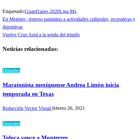
Etiquetado:
Guard1anes 2020
Liga Mx
Entrada
En Metepec, regreso paulatino a actividades culturales, recreativas y
Navegación
anterior
deportivas
de
Entrada
Vuelve Cruz Azul a la senda del triunfo
siguiente
entradas
Noticias relacionadas:
Deportes
Maratonista mexiquense Andrea Limón inicia
temporada en Texas
Redacción Vector Visual
febrero 26, 2021
Deportes
Toluca vence a Monterrey