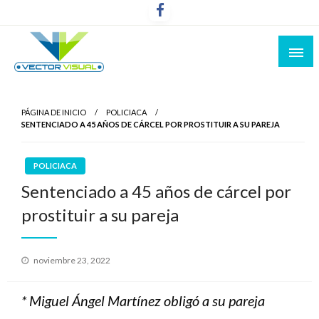
Noticias y Producción Audiovisual
Vector Visual
PÁGINA DE INICIO
POLICIACA
SENTENCIADO A 45 AÑOS DE CÁRCEL POR PROSTITUIR A SU PAREJA
POLICIACA
Sentenciado a 45 años de cárcel por
prostituir a su pareja
Publicado
noviembre 23, 2022
el
* Miguel Ángel Martínez obligó a su pareja