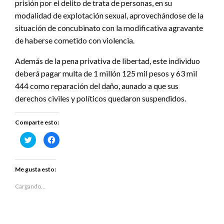
prisión por el delito de trata de personas, en su
modalidad de explotación sexual, aprovechándose de la
situación de concubinato con la modificativa agravante
de haberse cometido con violencia.
Además de la pena privativa de libertad, este individuo
deberá pagar multa de 1 millón 125 mil pesos y 63 mil
444 como reparación del daño, aunado a que sus
derechos civiles y políticos quedaron suspendidos.
Comparte esto:
Haz
Haz
clic
clic
para
para
compartir
compartir
en
en
Twitter
Facebook
Me gusta esto:
(Se
(Se
abre
abre
en
en
Cargando...
una
una
ventana
ventana
nueva)
nueva)