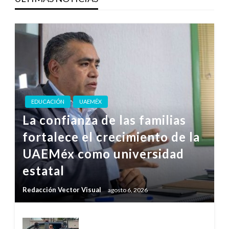
EDUCACIÓN
UAEMÉX
La confianza de las familias
fortalece el crecimiento de la
UAEMéx como universidad
estatal
Redacción Vector Visual
agosto 6, 2026