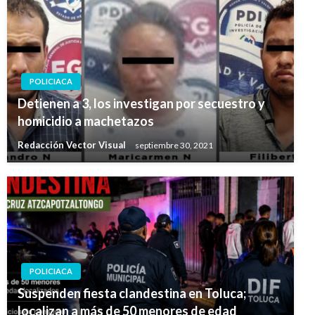
POLICIACA
Detienen a 3, los investigan por secuestro y
homicidio a machetazos
Redacción Vector Visual
septiembre 30, 2021
POLICIACA
Suspenden fiesta clandestina en Toluca;
localizan a más de 50 menores de edad