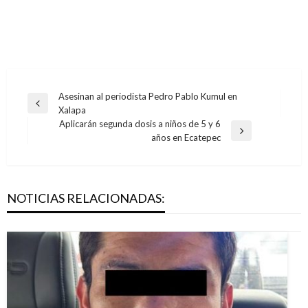
Navegación
Asesinan al periodista Pedro Pablo Kumul en
Entrada
Xalapa
de
anterior
Aplicarán segunda dosis a niños de 5 y 6
entradas
Entrada
años en Ecatepec
siguiente
NOTICIAS RELACIONADAS: