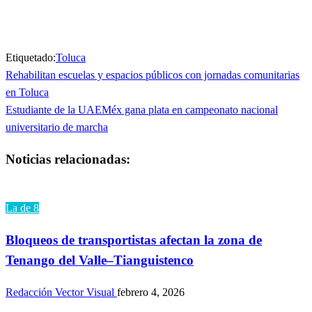
nueva)
nueva)
Etiquetado:
Toluca
Entrada
Rehabilitan escuelas y espacios públicos con jornadas comunitarias
Navegación
anterior
en Toluca
de
Entrada
Estudiante de la UAEMéx gana plata en campeonato nacional
siguiente
universitario de marcha
entradas
Noticias relacionadas:
La de 8
Bloqueos de transportistas afectan la zona de
Tenango del Valle–Tianguistenco
Redacción Vector Visual
febrero 4, 2026