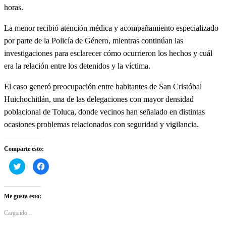
horas.
La menor recibió atención médica y acompañamiento especializado
por parte de la Policía de Género, mientras continúan las
investigaciones para esclarecer cómo ocurrieron los hechos y cuál
era la relación entre los detenidos y la víctima.
El caso generó preocupación entre habitantes de San Cristóbal
Huichochitlán, una de las delegaciones con mayor densidad
poblacional de Toluca, donde vecinos han señalado en distintas
ocasiones problemas relacionados con seguridad y vigilancia.
Comparte esto:
Haz
Haz
clic
clic
para
para
compartir
compartir
en
en
Twitter
Facebook
Me gusta esto:
(Se
(Se
abre
abre
en
en
Cargando...
una
una
ventana
ventana