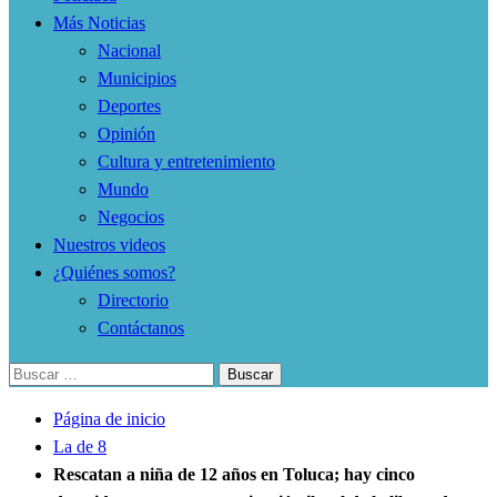
Más Noticias
Nacional
Municipios
Deportes
Opinión
Cultura y entretenimiento
Mundo
Negocios
Nuestros videos
¿Quiénes somos?
Directorio
Contáctanos
Buscar:
Página de inicio
La de 8
Rescatan a niña de 12 años en Toluca; hay cinco