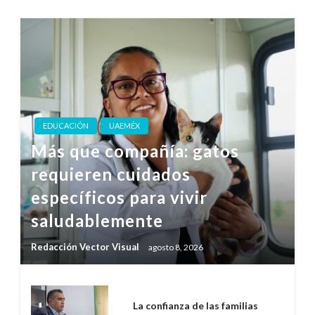
EDUCACIÓN
UAEMÉX
Más que compañía: gatos
requieren cuidados
específicos para vivir
saludablemente
Redacción Vector Visual
agosto 8, 2026
La confianza de las familias