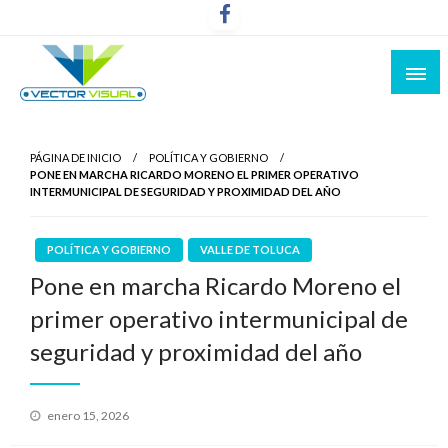
Noticias y Producción Audiovisual
Vector Visual
PÁGINA DE INICIO
POLÍTICA Y GOBIERNO
PONE EN MARCHA RICARDO MORENO EL PRIMER OPERATIVO
INTERMUNICIPAL DE SEGURIDAD Y PROXIMIDAD DEL AÑO
POLÍTICA Y GOBIERNO
VALLE DE TOLUCA
Pone en marcha Ricardo Moreno el
primer operativo intermunicipal de
seguridad y proximidad del año
Publicado
enero 15, 2026
el