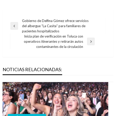
Navegación
Gobierno de Delfina Gómez ofrece servicios
del albergue “La Casita” para familiares de
de
Entrada
pacientes hospitalizados
anterior
entradas
Inicia plan de verificación en Toluca con
operativos itinerantes y retirarán autos
Entrada
contaminantes de la circulación
siguiente
NOTICIAS RELACIONADAS: