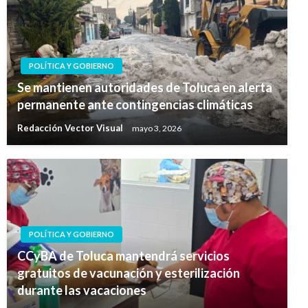
POLÍTICA Y GOBIERNO
Se mantienen autoridades de Toluca en alerta
permanente ante contingencias climáticas
Redacción Vector Visual
mayo 3, 2026
POLÍTICA Y GOBIERNO
CCyBA de Toluca mantendrá servicios
gratuitos de vacunación y esterilización
durante las vacaciones