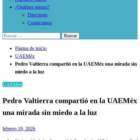
¿Quiénes somos?
Directorio
Contáctanos
Buscar:
Página de inicio
UAEMéx
Pedro Valtierra compartió en la UAEMéx una mirada sin
miedo a la luz
UAEMéx
Pedro Valtierra compartió en la UAEMéx
una mirada sin miedo a la luz
Publicado
febrero 19, 2026
el