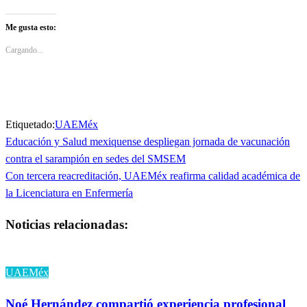
para
para
compartir
compartir
en
en
Twitter
Facebook
Me gusta esto:
(Se
(Se
abre
abre
en
en
Cargando...
una
una
ventana
ventana
nueva)
nueva)
Etiquetado:
UAEMéx
Entrada
Educación y Salud mexiquense despliegan jornada de vacunación
Navegación
anterior
contra el sarampión en sedes del SMSEM
de
Entrada
Con tercera reacreditación, UAEMéx reafirma calidad académica de
siguiente
la Licenciatura en Enfermería
entradas
Noticias relacionadas:
UAEMéx
Noé Hernández compartió experiencia profesional