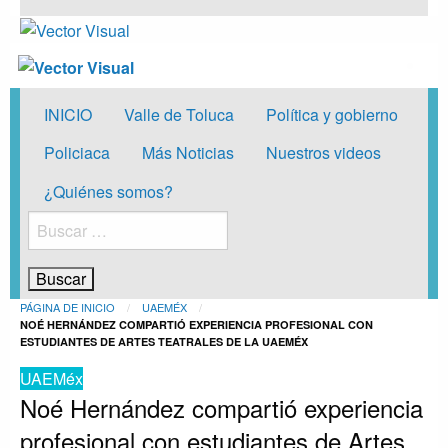
Vector Visual
Noticias y Producción Audiovisual
Vector Visual
Noticias y Producción Audiovisual
INICIO
Valle de Toluca
Política y gobierno
Policiaca
Más Noticias
Nuestros videos
¿Quiénes somos?
Buscar:
PÁGINA DE INICIO
UAEMÉX
NOÉ HERNÁNDEZ COMPARTIÓ EXPERIENCIA PROFESIONAL CON
ESTUDIANTES DE ARTES TEATRALES DE LA UAEMÉX
UAEMéx
Noé Hernández compartió experiencia
profesional con estudiantes de Artes