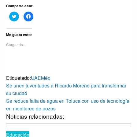
Comparte esto:
Haz
Haz
clic
clic
para
para
compartir
compartir
en
en
Twitter
Facebook
Me gusta esto:
(Se
(Se
abre
abre
Cargando...
en
en
una
una
ventana
ventana
nueva)
nueva)
Etiquetado:
UAEMéx
Navegación
Entrada
Se unen juventudes a Ricardo Moreno para transformar
anterior
de
su ciudad
Entrada
Se reduce falta de agua en Toluca con uso de tecnología
entradas
siguiente
en monitoreo de pozos
Noticias relacionadas:
Educación