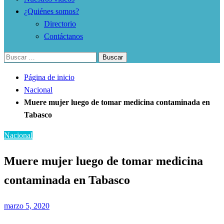
¿Quiénes somos?
Directorio
Contáctanos
Buscar:
Página de inicio
Nacional
Muere mujer luego de tomar medicina contaminada en
Tabasco
Nacional
Muere mujer luego de tomar medicina
contaminada en Tabasco
Publicado
marzo 5, 2020
el