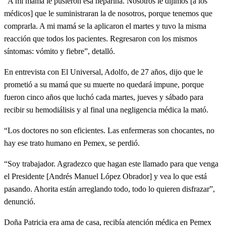
“A mi mamá le pusieron esa heparina. Nosotros le dijimos [a los
médicos] que le suministraran la de nosotros, porque tenemos que
comprarla. A mi mamá se la aplicaron el martes y tuvo la misma
reacción que todos los pacientes. Regresaron con los mismos
síntomas: vómito y fiebre”, detalló.
En entrevista con El Universal, Adolfo, de 27 años, dijo que le
prometió a su mamá que su muerte no quedará impune, porque
fueron cinco años que luchó cada martes, jueves y sábado para
recibir su hemodiálisis y al final una negligencia médica la mató.
“Los doctores no son eficientes. Las enfermeras son chocantes, no
hay ese trato humano en Pemex, se perdió.
“Soy trabajador. Agradezco que hagan este llamado para que venga
el Presidente [Andrés Manuel López Obrador] y vea lo que está
pasando. Ahorita están arreglando todo, todo lo quieren disfrazar”,
denunció.
Doña Patricia era ama de casa, recibía atención médica en Pemex