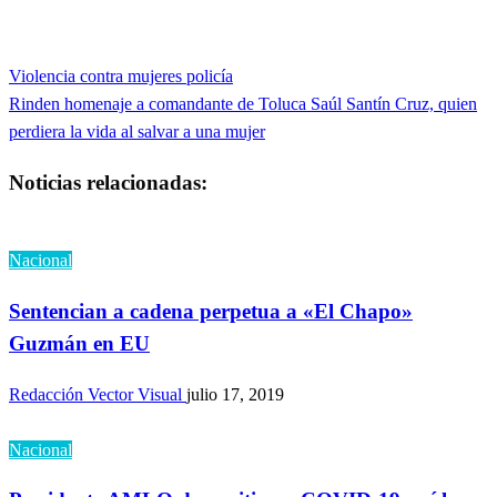
Entrada
Violencia contra mujeres policía
Navegación
anterior
Entrada
Rinden homenaje a comandante de Toluca Saúl Santín Cruz, quien
de
siguiente
perdiera la vida al salvar a una mujer
entradas
Noticias relacionadas:
Nacional
Sentencian a cadena perpetua a «El Chapo»
Guzmán en EU
Redacción Vector Visual
julio 17, 2019
Nacional