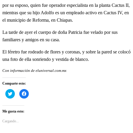
por su esposo, quien fue operador especialista en la planta Cactus II,
mientras que su hijo Adolfo es un empleado activo en Cactus IV, en
el municipio de Reforma, en Chiapas.
La tarde de ayer el cuerpo de doña Patricia fue velado por sus
familiares y amigos en su casa.
El féretro fue rodeado de flores y coronas, y sobre la pared se colocó
una foto de ella sonriendo y vestida de blanco.
Con información de eluniversal.com.mx
Comparte esto:
Haz
Haz
clic
clic
para
para
compartir
compartir
en
en
Twitter
Facebook
Me gusta esto:
(Se
(Se
abre
abre
en
en
Cargando...
una
una
ventana
ventana
nueva)
nueva)