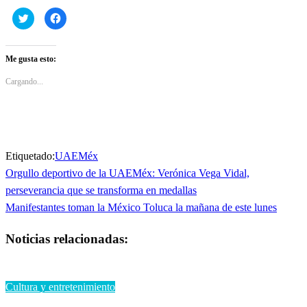
Haz
Haz
clic
clic
para
para
compartir
compartir
en
en
Twitter
Facebook
Me gusta esto:
(Se
(Se
abre
abre
en
en
Cargando...
una
una
ventana
ventana
nueva)
nueva)
Etiquetado:
UAEMéx
Entrada
Orgullo deportivo de la UAEMéx: Verónica Vega Vidal,
Navegación
anterior
perseverancia que se transforma en medallas
de
Entrada
Manifestantes toman la México Toluca la mañana de este lunes
siguiente
entradas
Noticias relacionadas:
Cultura y entretenimiento