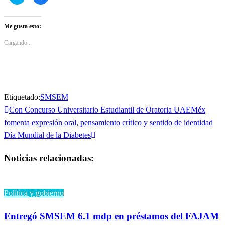
clic
clic
para
para
compartir
compartir
en
en
Twitter
Facebook
Me gusta esto:
(Se
(Se
abre
abre
en
en
Cargando...
una
una
ventana
ventana
nueva)
nueva)
Etiquetado:
SMSEM
Entrada
Con Concurso Universitario Estudiantil de Oratoria UAEMéx
Navegación
anterior
fomenta expresión oral, pensamiento crítico y sentido de identidad
de
Entrada
Día Mundial de la Diabetes
siguiente
entradas
Noticias relacionadas:
Política y gobierno
Entregó SMSEM 6.1 mdp en préstamos del FAJAM