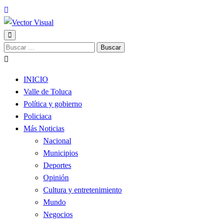
Noticias y Producción Audiovisual
Buscar:
Vector Visual
INICIO
Valle de Toluca
Política y gobierno
Policiaca
Más Noticias
Nacional
Municipios
Deportes
Opinión
Cultura y entretenimiento
Mundo
Negocios