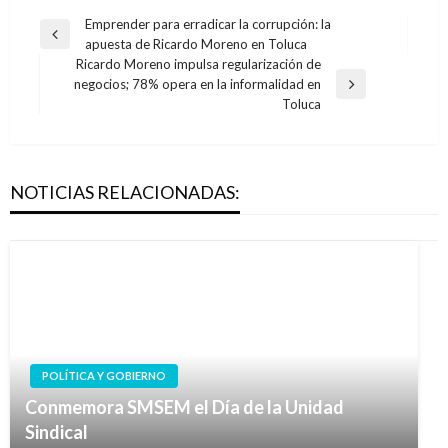
Navegación
Emprender para erradicar la corrupción: la
Entrada
apuesta de Ricardo Moreno en Toluca
de
anterior
Ricardo Moreno impulsa regularización de
entradas
negocios; 78% opera en la informalidad en
Entrada
Toluca
siguiente
NOTICIAS RELACIONADAS:
POLÍTICA Y GOBIERNO
Conmemora SMSEM el Día de la Unidad
Sindical