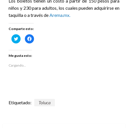
Los boletos tienen un costo a partir de 150 pesos para
niños y 230 para adultos, los cuales pueden adquirirse en
taquilla o a través de
Arema.mx.
Comparte esto:
Haz
Haz
clic
clic
para
para
compartir
compartir
en
en
Twitter
Facebook
Me gusta esto:
(Se
(Se
abre
abre
en
en
Cargando...
una
una
ventana
ventana
nueva)
nueva)
Etiquetado:
Toluca