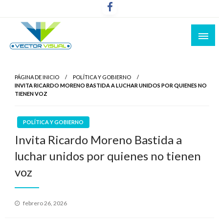
Noticias y Producción Audiovisual
Vector Visual
PÁGINA DE INICIO
POLÍTICA Y GOBIERNO
INVITA RICARDO MORENO BASTIDA A LUCHAR UNIDOS POR QUIENES NO
TIENEN VOZ
POLÍTICA Y GOBIERNO
Invita Ricardo Moreno Bastida a
luchar unidos por quienes no tienen
voz
Publicado
febrero 26, 2026
el