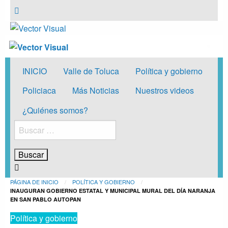
Vector Visual
Noticias y Producción Audiovisual
Vector Visual
Noticias y Producción Audiovisual
INICIO
Valle de Toluca
Política y gobierno
Policiaca
Más Noticias
Nuestros videos
¿Quiénes somos?
Buscar:
PÁGINA DE INICIO
POLÍTICA Y GOBIERNO
INAUGURAN GOBIERNO ESTATAL Y MUNICIPAL MURAL DEL DÍA NARANJA
EN SAN PABLO AUTOPAN
Política y gobierno