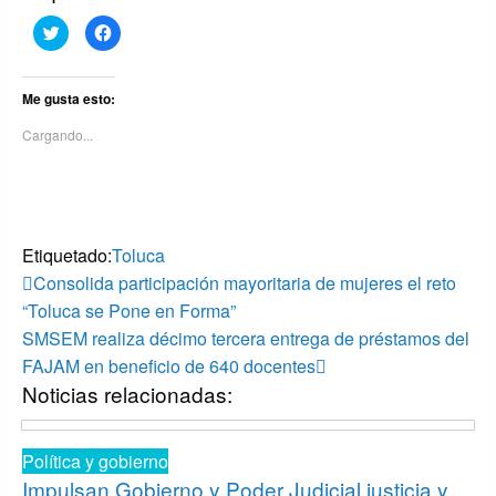
Haz
Haz
clic
clic
para
para
compartir
compartir
en
en
Twitter
Facebook
Me gusta esto:
(Se
(Se
abre
abre
Cargando...
en
en
una
una
ventana
ventana
nueva)
nueva)
Etiquetado:
Toluca
Navegación
Entrada
Consolida participación mayoritaria de mujeres el reto
anterior
de
“Toluca se Pone en Forma”
Entrada
SMSEM realiza décimo tercera entrega de préstamos del
entradas
siguiente
FAJAM en beneficio de 640 docentes
Noticias relacionadas:
Política y gobierno
Impulsan Gobierno y Poder Judicial justicia y