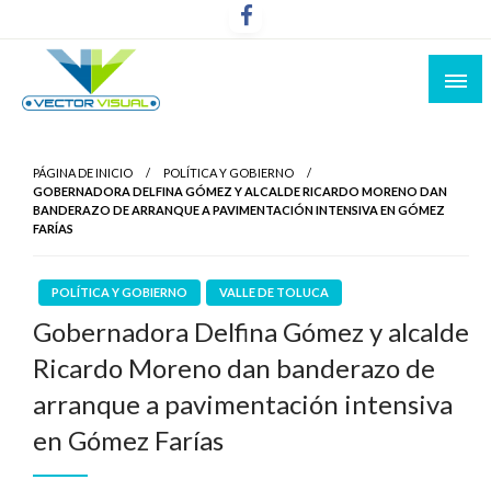
Noticias y Producción Audiovisual
Vector Visual
PÁGINA DE INICIO
POLÍTICA Y GOBIERNO
GOBERNADORA DELFINA GÓMEZ Y ALCALDE RICARDO MORENO DAN
BANDERAZO DE ARRANQUE A PAVIMENTACIÓN INTENSIVA EN GÓMEZ
FARÍAS
POLÍTICA Y GOBIERNO
VALLE DE TOLUCA
Gobernadora Delfina Gómez y alcalde
Ricardo Moreno dan banderazo de
arranque a pavimentación intensiva
en Gómez Farías