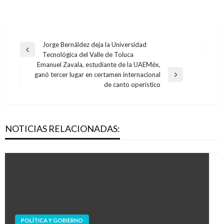
Navegación
Jorge Bernáldez deja la Universidad
Entrada
Tecnológica del Valle de Toluca
de
anterior
Emanuel Zavala, estudiante de la UAEMéx,
entradas
ganó tercer lugar en certamen internacional
Entrada
de canto operístico
siguiente
NOTICIAS RELACIONADAS:
POLÍTICA Y GOBIERNO