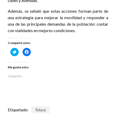
calles y avenidas.
Además, se señaló que estas acciones forman parte de
una estrategia para mejorar la movilidad y responder a
una de las principales demandas de la población: contar
con vialidades en mejores condiciones.
Comparte esto:
Haz
Haz
clic
clic
para
para
compartir
compartir
en
en
Twitter
Facebook
Me gusta esto:
(Se
(Se
abre
abre
en
en
Cargando...
una
una
ventana
ventana
nueva)
nueva)
Etiquetado:
Toluca