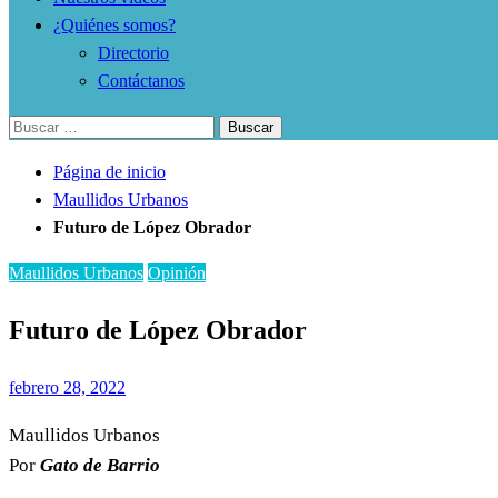
¿Quiénes somos?
Directorio
Contáctanos
Buscar:
Página de inicio
Maullidos Urbanos
Futuro de López Obrador
Maullidos Urbanos
Opinión
Futuro de López Obrador
Publicado
febrero 28, 2022
el
Maullidos Urbanos
Por
Gato de Barrio