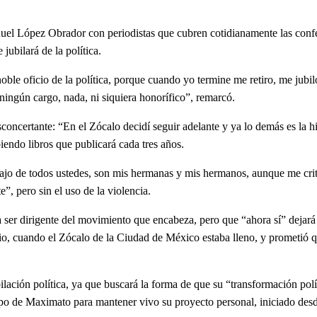
el López Obrador con periodistas que cubren cotidianamente las confer
ubilará de la política.
ficio de la política, porque cuando yo termine me retiro, me jubilo y
y ningún cargo, nada, ni siquiera honorífico”, remarcó.
ante: “‪En el Zócalo decidí seguir adelante y ya lo demás es la histor
biendo libros que publicará cada tres años.
de todos ustedes, son mis hermanas y mis hermanos, aunque me criti
, pero sin el uso de la violencia.
rigente del movimiento que encabeza, pero que “ahora sí” dejará la
io, cuando el Zócalo de la Ciudad de México estaba lleno, y prometió q
 política, ya que buscará la forma de que su “transformación política
ipo de Maximato para mantener vivo su proyecto personal, iniciado des