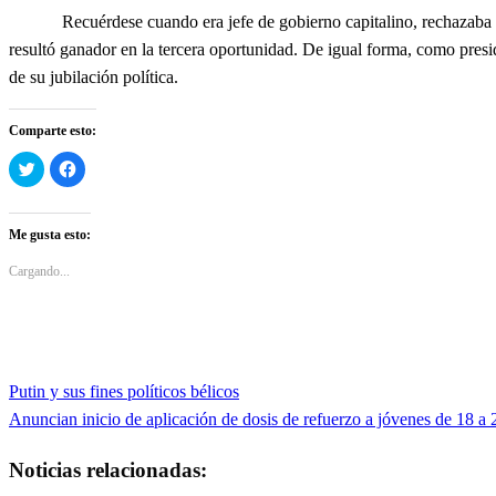
Recuérdese cuando era jefe de gobierno capitalino, rechazaba ser c
resultó ganador en la tercera oportunidad. De igual forma, como pres
de su jubilación política.
Comparte esto:
Haz
Haz
clic
clic
para
para
compartir
compartir
en
en
Twitter
Facebook
Me gusta esto:
(Se
(Se
abre
abre
en
en
Cargando...
una
una
ventana
ventana
nueva)
nueva)
Entrada
Putin y sus fines políticos bélicos
Navegación
anterior
Entrada
Anuncian inicio de aplicación de dosis de refuerzo a jóvenes de 18 a
de
siguiente
Noticias relacionadas:
entradas