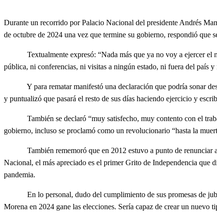
Durante un recorrido por Palacio Nacional del presidente Andrés Manu
de octubre de 2024 una vez que termine su gobierno, respondió que se j
Textualmente expresó: “Nada más que ya no voy a ejercer el noble o
pública, ni conferencias, ni visitas a ningún estado, ni fuera del país 
Y para rematar manifestó una declaración que podría sonar desconcert
y puntualizó que pasará el resto de sus días haciendo ejercicio y escri
También se declaró “muy satisfecho, muy contento con el trabajo 
gobierno, incluso se proclamó como un revolucionario “hasta la muerte”
También rememoró que en 2012 estuvo a punto de renunciar a ser di
Nacional, el más apreciado es el primer Grito de Independencia que d
pandemia.
En lo personal, dudo del cumplimiento de sus promesas de jubilación
Morena en 2024 gane las elecciones. Sería capaz de crear un nuevo t