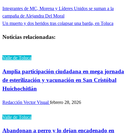
Entrada
Integrantes de MC, Morena y Líderes Unidos se suman a la
Navegación
anterior
campaña de Alejandra Del Moral
de
Entrada
Un muerto y dos heridos tras colapsar una barda, en Toluca
siguiente
entradas
Noticias relacionadas:
Valle de Toluca
Amplia participación ciudadana en mega jornada
de esterilización y vacunación en San Cristóbal
Huichochitlán
Redacción Vector Visual
febrero 28, 2026
Valle de Toluca
Abandonan a perro y lo dejan encadenado en