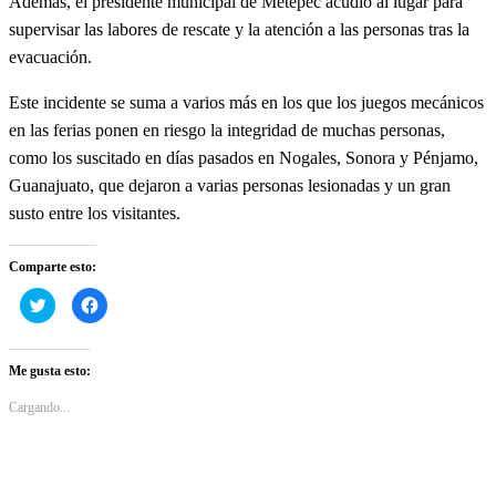
Además, el presidente municipal de Metepec acudió al lugar para
supervisar las labores de rescate y la atención a las personas tras la
evacuación.
Este incidente se suma a varios más en los que los juegos mecánicos
en las ferias ponen en riesgo la integridad de muchas personas,
como los suscitado en días pasados en Nogales, Sonora y Pénjamo,
Guanajuato, que dejaron a varias personas lesionadas y un gran
susto entre los visitantes.
Comparte esto:
Haz
Haz
clic
clic
para
para
compartir
compartir
en
en
Twitter
Facebook
Me gusta esto:
(Se
(Se
abre
abre
en
en
Cargando...
una
una
ventana
ventana
nueva)
nueva)