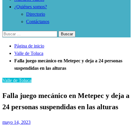
¿Quiénes somos?
Directorio
Contáctanos
Buscar:
Página de inicio
Valle de Toluca
Falla juego mecánico en Metepec y deja a 24 personas
suspendidas en las alturas
Valle de Toluca
Falla juego mecánico en Metepec y deja a
24 personas suspendidas en las alturas
Publicado
mayo 14, 2023
el