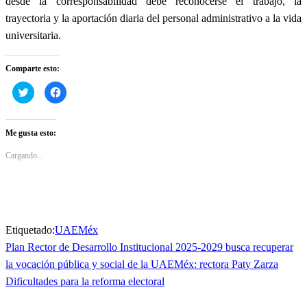
desde la corresponsabilidad debe reconocerse el trabajo, la
trayectoria y la aportación diaria del personal administrativo a la vida
universitaria.
Comparte esto:
Haz
Haz
clic
clic
para
para
compartir
compartir
en
en
Twitter
Facebook
Me gusta esto:
(Se
(Se
abre
abre
en
en
Cargando...
una
una
ventana
ventana
nueva)
nueva)
Etiquetado:
UAEMéx
Entrada
Plan Rector de Desarrollo Institucional 2025-2029 busca recuperar
Navegación
anterior
la vocación pública y social de la UAEMéx: rectora Paty Zarza
de
Entrada
Dificultades para la reforma electoral
siguiente
entradas