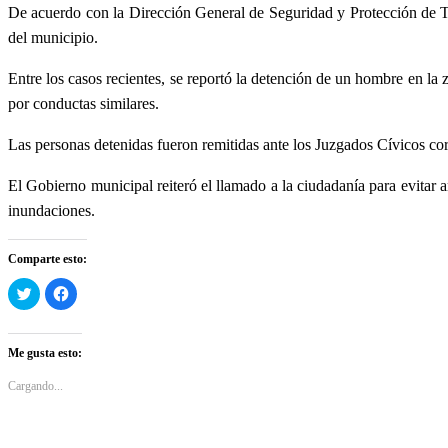
De acuerdo con la Dirección General de Seguridad y Protección de Tol
del municipio.
Entre los casos recientes, se reportó la detención de un hombre en l
por conductas similares.
Las personas detenidas fueron remitidas ante los Juzgados Cívicos cor
El Gobierno municipal reiteró el llamado a la ciudadanía para evitar 
inundaciones.
Comparte esto:
Haz
Haz
clic
clic
para
para
compartir
compartir
en
en
Twitter
Facebook
Me gusta esto:
(Se
(Se
abre
abre
en
en
Cargando...
una
una
ventana
ventana
nueva)
nueva)