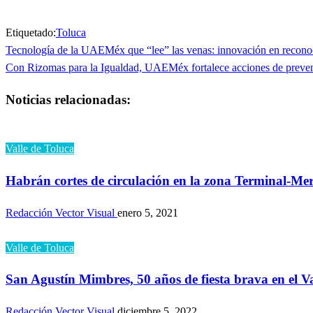
Etiquetado:
Toluca
Entrada
Tecnología de la UAEMéx que “lee” las venas: innovación en recono
Navegación
anterior
Entrada
Con Rizomas para la Igualdad, UAEMéx fortalece acciones de prevenc
de
siguiente
Noticias relacionadas:
entradas
Valle de Toluca
Habrán cortes de circulación en la zona Terminal-Me
Redacción Vector Visual
enero 5, 2021
Valle de Toluca
San Agustín Mimbres, 50 años de fiesta brava en el Va
Redacción Vector Visual
diciembre 5, 2022