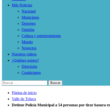
Más Noticias
Nacional
Municipios
Deportes
Opinión
Cultura y entretenimiento
Mundo
Negocios
Nuestros videos
¿Quiénes somos?
Directorio
Contáctanos
Buscar:
Página de inicio
Valle de Toluca
Detiene Policía Municipal a 54 personas por tirar basura e