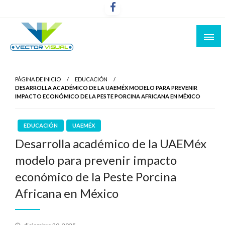
Noticias y Producción Audiovisual
Vector Visual
PÁGINA DE INICIO
EDUCACIÓN
DESARROLLA ACADÉMICO DE LA UAEMÉX MODELO PARA PREVENIR
IMPACTO ECONÓMICO DE LA PESTE PORCINA AFRICANA EN MÉXICO
EDUCACIÓN
UAEMÉX
Desarrolla académico de la UAEMéx
modelo para prevenir impacto
económico de la Peste Porcina
Africana en México
Publicado