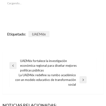
abre
abre
en
en
Cargando...
una
una
ventana
ventana
nueva)
nueva)
Etiquetado:
UAEMéx
Navegación
UAEMéx fortalece la investigación
económica regional para diseñar mejores
de
Entrada
políticas públicas
anterior
entradas
La UAEMéx redefine su rumbo académico
con un modelo educativo de transformación
Entrada
social
siguiente
NOTICIAS RELACIONADAS: