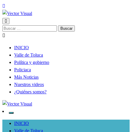
Noticias y Producción Audiovisual
Buscar:
Vector Visual
INICIO
Valle de Toluca
Política y gobierno
Policiaca
Más Noticias
Nuestros videos
¿Quiénes somos?
Noticias y Producción Audiovisual
Vector Visual
INICIO
Valle de Toluca