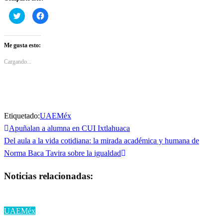
Haz
Haz
clic
clic
para
para
compartir
compartir
en
en
Twitter
Facebook
Me gusta esto:
(Se
(Se
abre
abre
en
en
Cargando...
una
una
ventana
ventana
nueva)
nueva)
Etiquetado:
UAEMéx
Entrada
Apuñalan a alumna en CUI Ixtlahuaca
Navegación
anterior
Entrada
Del aula a la vida cotidiana: la mirada académica y humana de
de
siguiente
Norma Baca Tavira sobre la igualdad
entradas
Noticias relacionadas:
UAEMéx