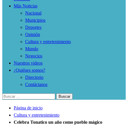
Más Noticias
Nacional
Municipios
Deportes
Opinión
Cultura y entretenimiento
Mundo
Negocios
Nuestros videos
¿Quiénes somos?
Directorio
Contáctanos
Buscar:
Página de inicio
Cultura y entretenimiento
Celebra Tonatico un año como pueblo mágico