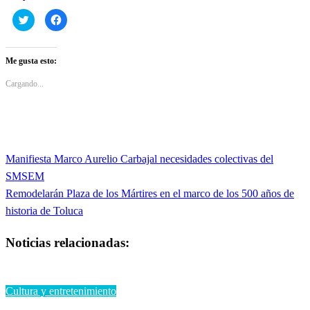
Haz
Haz
clic
clic
para
para
compartir
compartir
en
en
Twitter
Facebook
Me gusta esto:
(Se
(Se
abre
abre
en
en
Cargando...
una
una
ventana
ventana
nueva)
nueva)
Entrada
Manifiesta Marco Aurelio Carbajal necesidades colectivas del
Navegación
anterior
SMSEM
de
Entrada
Remodelarán Plaza de los Mártires en el marco de los 500 años de
siguiente
historia de Toluca
entradas
Noticias relacionadas:
Cultura y entretenimiento