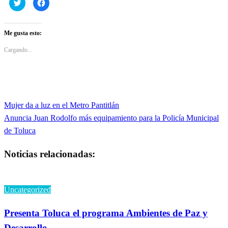
Haz
Haz
clic
clic
para
para
compartir
compartir
en
en
Twitter
Facebook
Me gusta esto:
(Se
(Se
abre
abre
en
en
Cargando...
una
una
ventana
ventana
nueva)
nueva)
Entrada
Mujer da a luz en el Metro Pantitlán
Navegación
anterior
Entrada
Anuncia Juan Rodolfo más equipamiento para la Policía Municipal
de
siguiente
de Toluca
entradas
Noticias relacionadas:
Uncategorized
Presenta Toluca el programa Ambientes de Paz y
Desarrollo