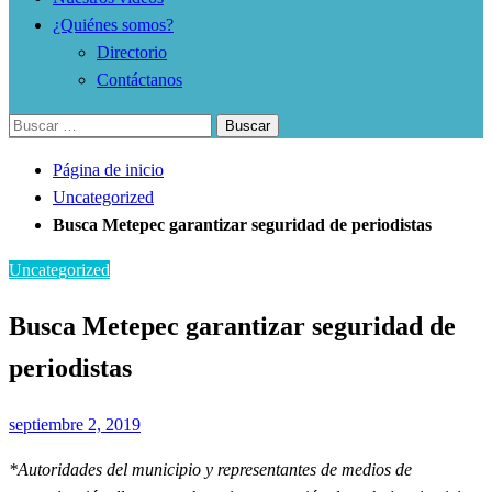
¿Quiénes somos?
Directorio
Contáctanos
Buscar:
Página de inicio
Uncategorized
Busca Metepec garantizar seguridad de periodistas
Uncategorized
Busca Metepec garantizar seguridad de
periodistas
Publicado
septiembre 2, 2019
el
*Autoridades del municipio y representantes de medios de