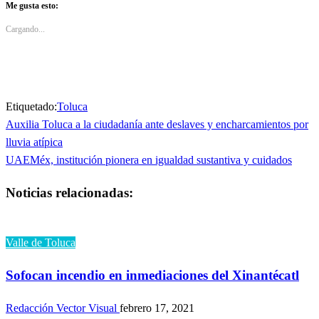
Twitter
Facebook
Me gusta esto:
(Se
(Se
abre
abre
en
en
Cargando...
una
una
ventana
ventana
nueva)
nueva)
Etiquetado:
Toluca
Entrada
Auxilia Toluca a la ciudadanía ante deslaves y encharcamientos por
Navegación
anterior
lluvia atípica
de
Entrada
UAEMéx, institución pionera en igualdad sustantiva y cuidados
siguiente
entradas
Noticias relacionadas:
Valle de Toluca
Sofocan incendio en inmediaciones del Xinantécatl
Redacción Vector Visual
febrero 17, 2021